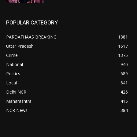
POPULAR CATEGORY
PARDAFHAAS BREAKING
1881
Uttar Pradesh
1617
Crime
1375
National
940
Politics
689
Local
641
Delhi NCR
426
Maharashtra
415
NCR News
384