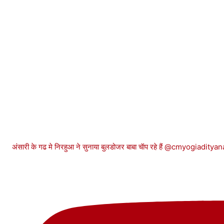
अंसारी के गढ मे निरहुआ ने सुनाया बुलडोजर बाबा चॅाप रहे हैं @cmyogiadit