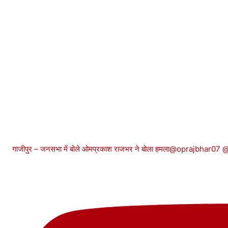
गाजीपुर – जनसभा में बोले ओमप्रकाश राजभर ने बोला हमला@oprajbhar07 