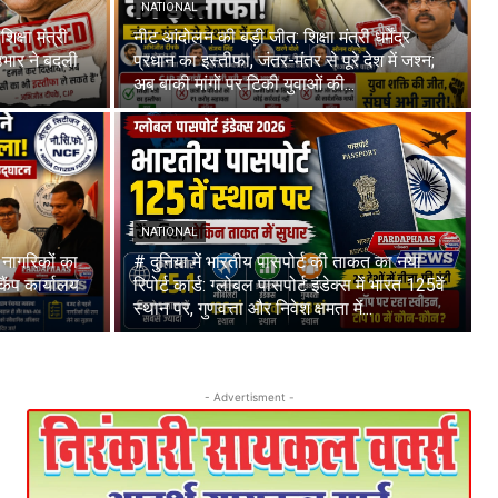
NATIONAL
्षा मंत्री
नीट आंदोलन की बड़ी जीत: शिक्षा मंत्री धर्मेंद्र
 उभार ने बदली
प्रधान का इस्तीफा, जंतर-मंतर से पूरे देश में जश्न;
अब बाकी मांगों पर टिकी युवाओं की...
NATIONAL
ा नागरिकों का
# दुनिया में भारतीय पासपोर्ट की ताकत का नया
ैंप कार्यालय
रिपोर्ट कार्ड: ग्लोबल पासपोर्ट इंडेक्स में भारत 125वें
स्थान पर, गुणवत्ता और निवेश क्षमता में...
- Advertisment -