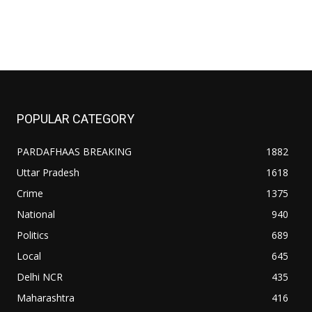
POPULAR CATEGORY
PARDAFHAAS BREAKING
1882
Uttar Pradesh
1618
Crime
1375
National
940
Politics
689
Local
645
Delhi NCR
435
Maharashtra
416