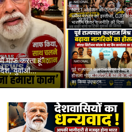
NATIONAL
NEET आंदोलन की ऐतिहासिक जीत: शिक
धर्मेंद्र प्रधान का इस्तीफा, CJP के
भारतीय छात्र राजनीति की दिशा
मैं माफ करता हूं” :
NATIONAL
ेश, युवाओं...
पूर्व राज्यपाल कलराज मिश्र ने बढ़ाय
हौसला नोएडा सिटीजन फोरम के नए क
का किया उद्घाटन