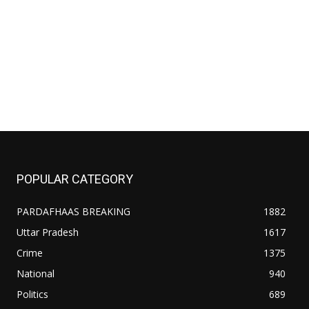
site:
POPULAR CATEGORY
PARDAFHAAS BREAKING
1882
Uttar Pradesh
1617
Crime
1375
National
940
Politics
689