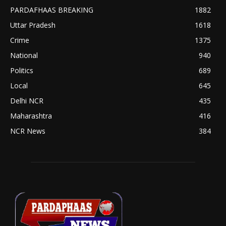
PARDAFHAAS BREAKING
1882
Uttar Pradesh
1618
Crime
1375
National
940
Politics
689
Local
645
Delhi NCR
435
Maharashtra
416
NCR News
384