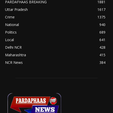
PARDAFHAAS BREAKING
1881
Uttar Pradesh
1617
Crime
1375
National
940
Politics
689
Local
641
Delhi NCR
428
Maharashtra
415
NCR News
384