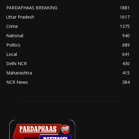
PARDAFHAAS BREAKING
1881
Uttar Pradesh
1617
Crime
1375
National
940
Politics
689
Local
641
Delhi NCR
430
Maharashtra
415
NCR News
384