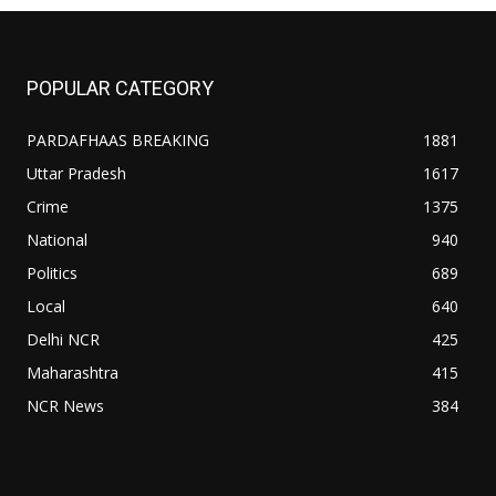
POPULAR CATEGORY
PARDAFHAAS BREAKING
1881
Uttar Pradesh
1617
Crime
1375
National
940
Politics
689
Local
640
Delhi NCR
425
Maharashtra
415
NCR News
384