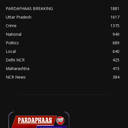
PARDAFHAAS BREAKING
1881
Uttar Pradesh
1617
Crime
1375
National
940
Politics
689
Local
640
Delhi NCR
425
Maharashtra
415
NCR News
384