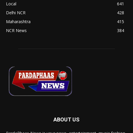
Local
641
Delhi NCR
428
Maharashtra
415
NCR News
384
ABOUT US