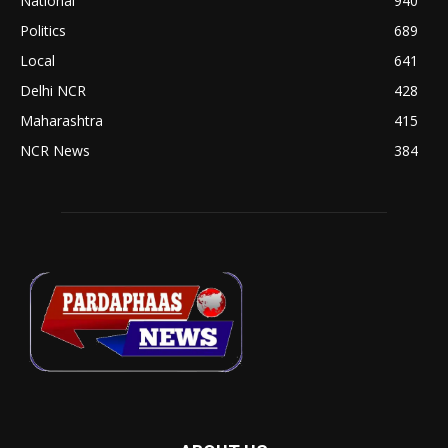
National
940
Politics
689
Local
641
Delhi NCR
428
Maharashtra
415
NCR News
384