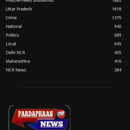
PARDAFHAAS BREAKING
1882
Uttar Pradesh
1618
Crime
1375
National
940
Politics
689
Local
645
Delhi NCR
435
Maharashtra
416
NCR News
384