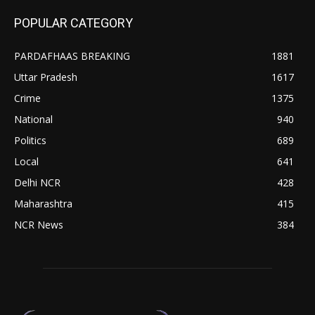
POPULAR CATEGORY
PARDAFHAAS BREAKING
1881
Uttar Pradesh
1617
Crime
1375
National
940
Politics
689
Local
641
Delhi NCR
428
Maharashtra
415
NCR News
384