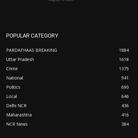
POPULAR CATEGORY
PARDAFHAAS BREAKING
1884
Uttar Pradesh
1618
Crime
1375
National
941
Politics
690
Local
646
Delhi NCR
436
Maharashtra
416
NCR News
384