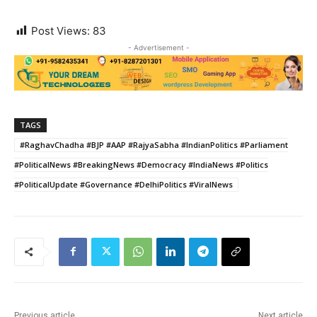
Post Views:
83
- Advertisement -
TAGS
#RaghavChadha #BJP #AAP #RajyaSabha #IndianPolitics #Parliament
#PoliticalNews #BreakingNews #Democracy #IndiaNews #Politics
#PoliticalUpdate #Governance #DelhiPolitics #ViralNews
Previous article
Next article