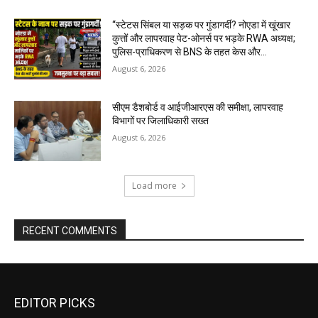
“स्टेटस सिंबल या सड़क पर गुंडागर्दी? नोएडा में खूंखार
कुत्तों और लापरवाह पेट-ओनर्स पर भड़के RWA अध्यक्ष;
पुलिस-प्राधिकरण से BNS के तहत केस और...
August 6, 2026
सीएम डैशबोर्ड व आईजीआरएस की समीक्षा, लापरवाह
विभागों पर जिलाधिकारी सख्त
August 6, 2026
Load more
RECENT COMMENTS
EDITOR PICKS