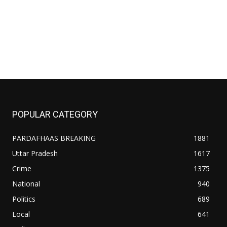
POPULAR CATEGORY
PARDAFHAAS BREAKING
1881
Uttar Pradesh
1617
Crime
1375
National
940
Politics
689
Local
641