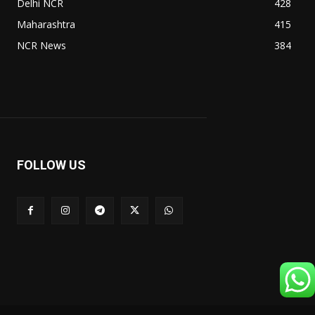
Delhi NCR
428
Maharashtra
415
NCR News
384
FOLLOW US