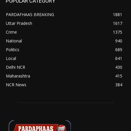
POPULAR CATEGORY
PARDAFHAAS BREAKING
1881
Uttar Pradesh
1617
Crime
1375
National
940
Politics
689
Local
641
Delhi NCR
430
Maharashtra
415
NCR News
384