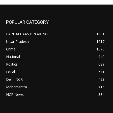
POPULAR CATEGORY
PARDAFHAAS BREAKING
1881
Uttar Pradesh
1617
Crime
1375
National
940
Politics
689
Local
641
Delhi NCR
428
Maharashtra
415
NCR News
384