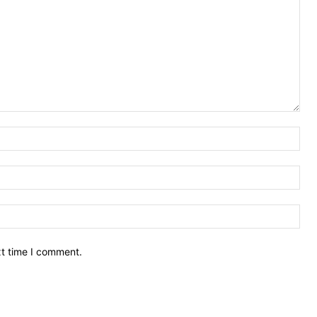
Nam
Ema
Web
xt time I comment.