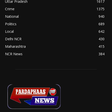
Uttar Pradesh
1617
Crime
1375
National
940
Politics
689
Local
642
Delhi NCR
430
Maharashtra
415
NCR News
384