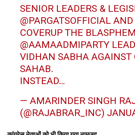
SENIOR LEADERS & LEGI
@PARGATSOFFICIAL
AN
COVERUP THE BLASPHEM
@AAMAADMIPARTY
LEA
VIDHAN SABHA AGAINST
SAHAB.
INSTEAD…
— AMARINDER SINGH RA
(@RAJABRAR_INC)
JANUA
कांग्रेस नेताओं को भी किया गया नामजद