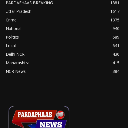
PARDAFHAAS BREAKING
1881
Uttar Pradesh
1617
Crime
1375
National
940
Politics
689
Local
641
Delhi NCR
430
Maharashtra
415
NCR News
384