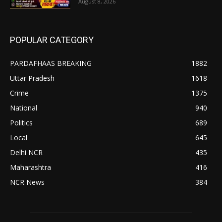
August 8, 2026
POPULAR CATEGORY
PARDAFHAAS BREAKING
1882
Uttar Pradesh
1618
Crime
1375
National
940
Politics
689
Local
645
Delhi NCR
435
Maharashtra
416
NCR News
384