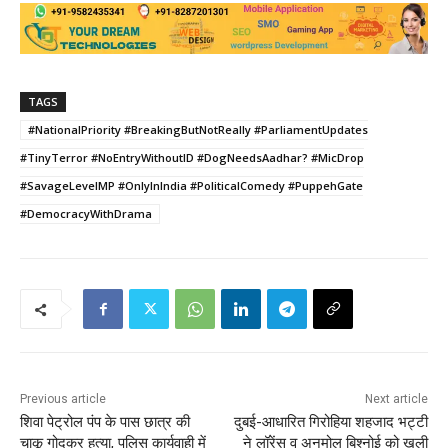
TAGS
#NationalPriority #BreakingButNotReally #ParliamentUpdates
#TinyTerror #NoEntryWithoutID #DogNeedsAadhar? #MicDrop
#SavageLevelMP #OnlyInIndia #PoliticalComedy #PuppehGate
#DemocracyWithDrama
Previous article
Next article
शिवा पेट्रोल पंप के पास छात्र की
दुबई-आधारित गिरोहिया शहजाद भट्टी
चाकू गोदकर हत्या, पुलिस कार्यवाही में
ने लॉरेंस व अनमोल बिश्नोई को खुली