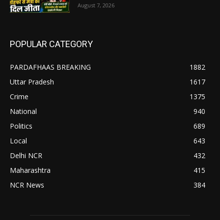
August 7, 2026
POPULAR CATEGORY
PARDAFHAAS BREAKING
1882
Uttar Pradesh
1617
Crime
1375
National
940
Politics
689
Local
643
Delhi NCR
432
Maharashtra
415
NCR News
384