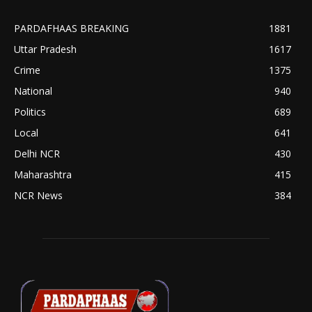
PARDAFHAAS BREAKING
1881
Uttar Pradesh
1617
Crime
1375
National
940
Politics
689
Local
641
Delhi NCR
430
Maharashtra
415
NCR News
384