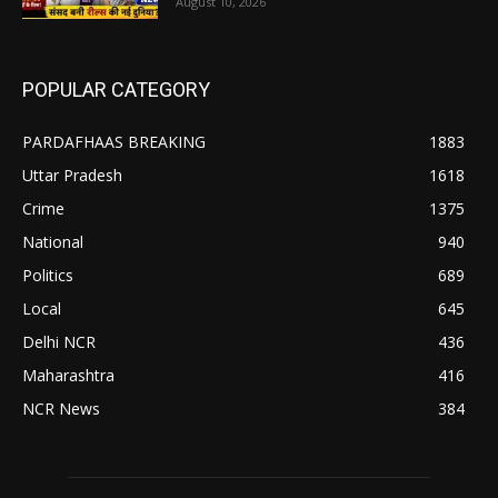
August 10, 2026
POPULAR CATEGORY
PARDAFHAAS BREAKING
1883
Uttar Pradesh
1618
Crime
1375
National
940
Politics
689
Local
645
Delhi NCR
436
Maharashtra
416
NCR News
384