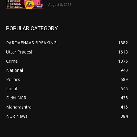
August 8, 2026
POPULAR CATEGORY
PARDAFHAAS BREAKING
1882
Uttar Pradesh
1618
Crime
1375
National
940
Politics
689
Local
645
Delhi NCR
435
Maharashtra
416
NCR News
384