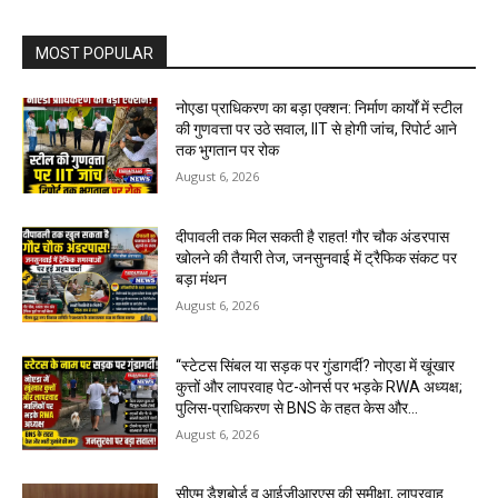
MOST POPULAR
नोएडा प्राधिकरण का बड़ा एक्शन: निर्माण कार्यों में स्टील
की गुणवत्ता पर उठे सवाल, IIT से होगी जांच, रिपोर्ट आने
तक भुगतान पर रोक
August 6, 2026
दीपावली तक मिल सकती है राहत! गौर चौक अंडरपास
खोलने की तैयारी तेज, जनसुनवाई में ट्रैफिक संकट पर
बड़ा मंथन
August 6, 2026
“स्टेटस सिंबल या सड़क पर गुंडागर्दी? नोएडा में खूंखार
कुत्तों और लापरवाह पेट-ओनर्स पर भड़के RWA अध्यक्ष;
पुलिस-प्राधिकरण से BNS के तहत केस और...
August 6, 2026
सीएम डैशबोर्ड व आईजीआरएस की समीक्षा, लापरवाह