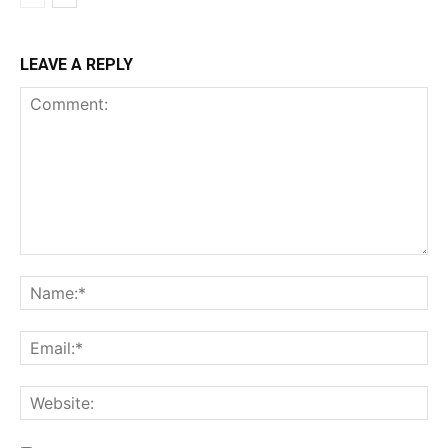
LEAVE A REPLY
Comment:
Na
Ema
Web