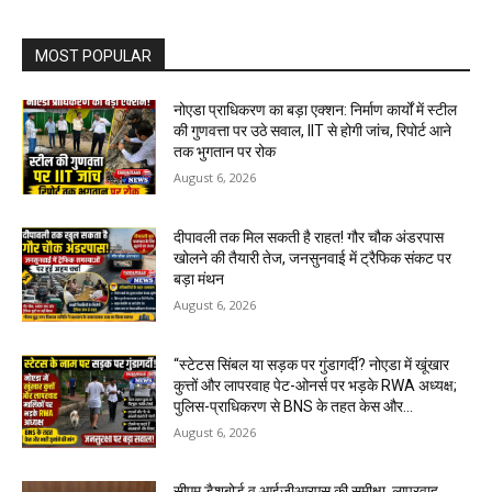
MOST POPULAR
नोएडा प्राधिकरण का बड़ा एक्शन: निर्माण कार्यों में स्टील
की गुणवत्ता पर उठे सवाल, IIT से होगी जांच, रिपोर्ट आने
तक भुगतान पर रोक
August 6, 2026
दीपावली तक मिल सकती है राहत! गौर चौक अंडरपास
खोलने की तैयारी तेज, जनसुनवाई में ट्रैफिक संकट पर
बड़ा मंथन
August 6, 2026
“स्टेटस सिंबल या सड़क पर गुंडागर्दी? नोएडा में खूंखार
कुत्तों और लापरवाह पेट-ओनर्स पर भड़के RWA अध्यक्ष;
पुलिस-प्राधिकरण से BNS के तहत केस और...
August 6, 2026
सीएम डैशबोर्ड व आईजीआरएस की समीक्षा, लापरवाह