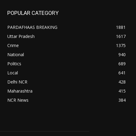
POPULAR CATEGORY
PARDAFHAAS BREAKING
1881
Uttar Pradesh
1617
Crime
1375
National
940
Politics
689
Local
641
Delhi NCR
428
Maharashtra
415
NCR News
384