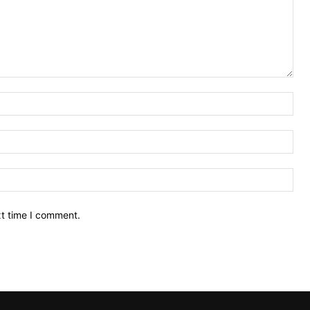
Nam
Ema
Web
xt time I comment.