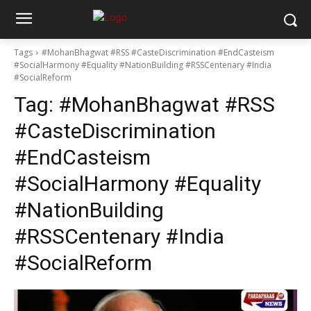
Tags
#MohanBhagwat #RSS #CasteDiscrimination #EndCasteism
#SocialHarmony #Equality #NationBuilding #RSSCentenary #India
#SocialReform
Tag:
#MohanBhagwat #RSS
#CasteDiscrimination
#EndCasteism
#SocialHarmony #Equality
#NationBuilding
#RSSCentenary #India
#SocialReform