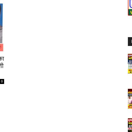
का
शी
0