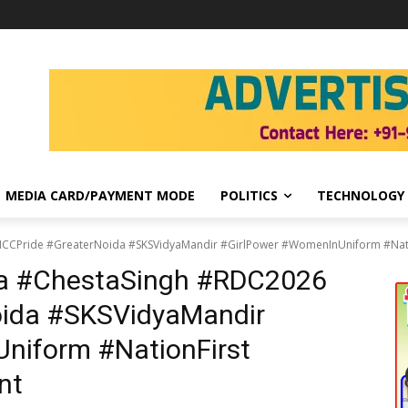
MEDIA CARD/PAYMENT MODE
POLITICS
TECHNOLOGY
NCCPride #GreaterNoida #SKSVidyaMandir #GirlPower #WomenInUniform #Na
ia #ChestaSingh #RDC2026
ida #SKSVidyaMandir
niform #NationFirst
nt