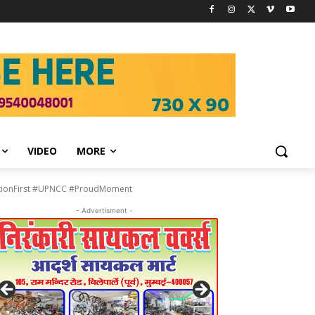
VIDEO
MORE
tionFirst #UPNCC #ProudMoment
- Advertisment -