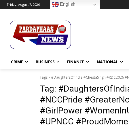
English
Friday, August 7, 2026
CRIME
BUSINESS
FINANCE
NATIONAL
Tags
#DaughtersOfIndia #ChestaSingh #RDC2026 #
Tag:
#DaughtersOfInd
#NCCPride #GreaterNo
#GirlPower #WomenInU
#UPNCC #ProudMome