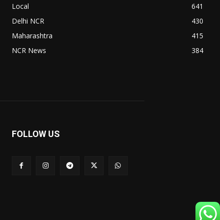
Local
641
Delhi NCR
430
Maharashtra
415
NCR News
384
FOLLOW US