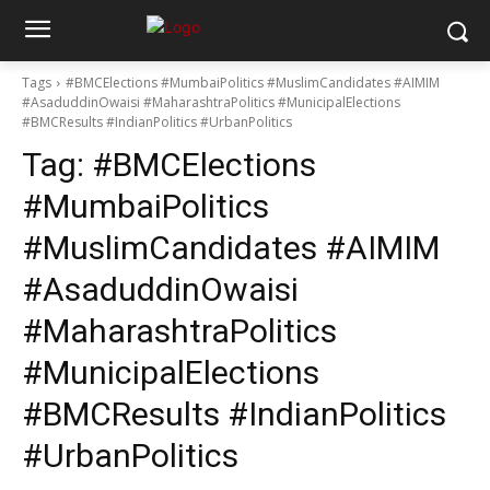
Tags
#BMCElections #MumbaiPolitics #MuslimCandidates #AIMIM
#AsaduddinOwaisi #MaharashtraPolitics #MunicipalElections
#BMCResults #IndianPolitics #UrbanPolitics
Tag:
#BMCElections
#MumbaiPolitics
#MuslimCandidates #AIMIM
#AsaduddinOwaisi
#MaharashtraPolitics
#MunicipalElections
#BMCResults #IndianPolitics
#UrbanPolitics