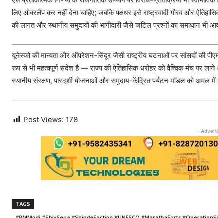
लिए ओवरलैप कर नहीं देना चाहिए; जबकि पक्षधर इसे राष्ट्रवादी गौरव और ऐतिहास
की लागत और स्थानीय समुदायों की भागीदारी जैसे जटिल प्रश्नों का समाधान भी आ
यूनेस्को की मान्यता और ऑपरेशन-सिंदूर जैसी राष्ट्रीय घटनाओं पर सांसदों की पी
रूप से भी महत्वपूर्ण संदेश है — राज्य की ऐतिहासिक धरोहर को वैश्विक मंच पर लाने
स्थानीय संरक्षण, पारदर्शी योजनाओं और समुदाय-केंद्रित पर्यटन मॉडल को अमल में 
Post Views:
178
- Advert
TAGS
#PMModi #ShivSena #ShindeFaction #UNESCO #MarathaForts #OperationSin