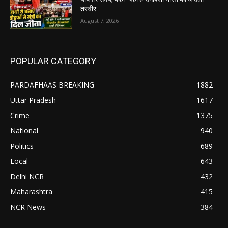
तस्वीर
August 7, 2026
POPULAR CATEGORY
PARDAFHAAS BREAKING
1882
Uttar Pradesh
1617
Crime
1375
National
940
Politics
689
Local
643
Delhi NCR
432
Maharashtra
415
NCR News
384