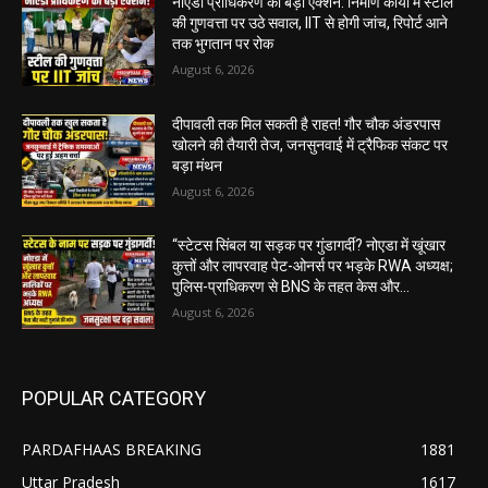
नोएडा प्राधिकरण का बड़ा एक्शन: निर्माण कार्यों में स्टील
की गुणवत्ता पर उठे सवाल, IIT से होगी जांच, रिपोर्ट आने
तक भुगतान पर रोक
August 6, 2026
दीपावली तक मिल सकती है राहत! गौर चौक अंडरपास
खोलने की तैयारी तेज, जनसुनवाई में ट्रैफिक संकट पर
बड़ा मंथन
August 6, 2026
“स्टेटस सिंबल या सड़क पर गुंडागर्दी? नोएडा में खूंखार
कुत्तों और लापरवाह पेट-ओनर्स पर भड़के RWA अध्यक्ष;
पुलिस-प्राधिकरण से BNS के तहत केस और...
August 6, 2026
POPULAR CATEGORY
PARDAFHAAS BREAKING
1881
Uttar Pradesh
1617