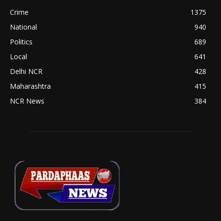
Crime
1375
National
940
Politics
689
Local
641
Delhi NCR
428
Maharashtra
415
NCR News
384