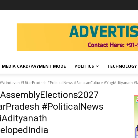
MEDIA CARD/PAYMENT MODE
POLITICS
TECHNOLOGY
#Vrindavan #UttarPradesh #PoliticalNews #SanatanCulture #YogiAdityanath 
AssemblyElections2027
rPradesh #PoliticalNews
iAdityanath
elopedIndia