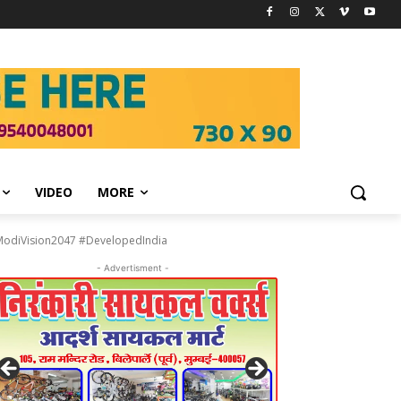
VIDEO
MORE
#ModiVision2047 #DevelopedIndia
- Advertisment -