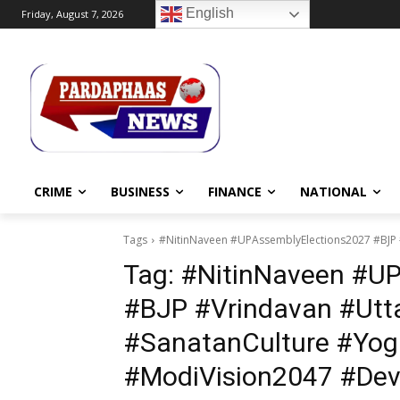
English
Friday, August 7, 2026
CRIME
BUSINESS
FINANCE
NATIONAL
Tags
#NitinNaveen #UPAssemblyElections2027 #BJP 
Tag:
#NitinNaveen #UP
#BJP #Vrindavan #Utta
#SanatanCulture #Yog
#ModiVision2047 #Dev