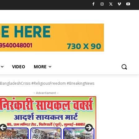
VIDEO
MORE
BangladeshCrisis #ReligiousFreedom #BreakingNews
- Advertisment -