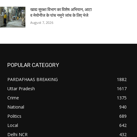
खाद्य सुरक्षा विभाग का विशेष अभियान, आटा
व मेयोनीज के पांच नमूने जांच के लिए भेजे
August 7, 2026
POPULAR CATEGORY
PARDAFHAAS BREAKING
1882
Uttar Pradesh
1617
Crime
1375
National
940
Politics
689
Local
642
Delhi NCR
432