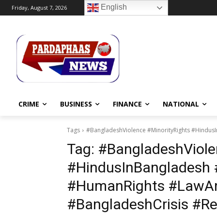
English
Friday, August 7, 2026
CRIME
BUSINESS
FINANCE
NATIONAL
Tags
#BangladeshViolence #MinorityRights #Hindu
Tag:
#BangladeshViole
#HindusInBangladesh
#HumanRights #LawAn
#BangladeshCrisis #Re