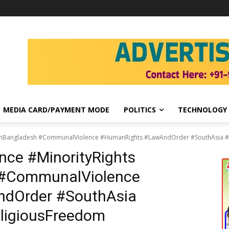
MEDIA CARD/PAYMENT MODE
POLITICS
TECHNOLOGY
sInBangladesh #CommunalViolence #HumanRights #LawAndOrder #SouthAsia #
nce #MinorityRights
 #CommunalViolence
dOrder #SouthAsia
ligiousFreedom