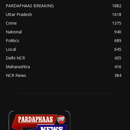
PARDAFHAAS BREAKING
1882
Uttar Pradesh
1618
Crime
1375
National
940
Politics
689
Local
645
Delhi NCR
435
Maharashtra
416
NCR News
384