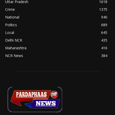
Uttar Pradesh
1618
Crime
1375
National
940
Politics
689
Local
645
Delhi NCR
435
Maharashtra
416
NCR News
384