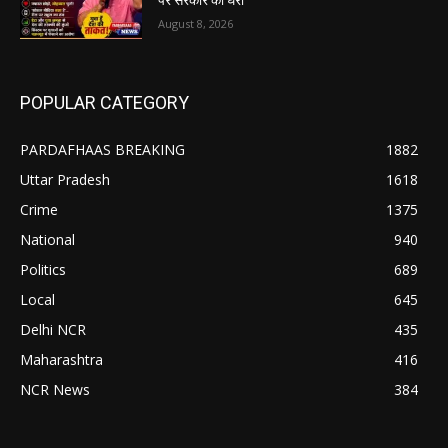
पर सरकार को घेरा
August 8, 2026
POPULAR CATEGORY
PARDAFHAAS BREAKING
1882
Uttar Pradesh
1618
Crime
1375
National
940
Politics
689
Local
645
Delhi NCR
435
Maharashtra
416
NCR News
384