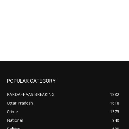
POPULAR CATEGORY
PARDAFHAAS BREAKING
1882
Uttar Pradesh
1618
Crime
1375
National
940
Politics
689