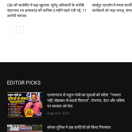
CBI की चार्जशीट में बड़ा खुलासा: शुभेंदु अधिकारी के करीबी
बरुईपुर प्रदर्शन में ममता बनर्ज
चंद्रनाथ रथ हत्याकांड की साजिश 5 महीने पहले रची गई, 11
कार्यकर्ता को जड़ा थप्पड़, बं
आरोपी नामजद
EDITOR PICKS
प्रयागराज से राहुल गांधी का युवाओं को संदेश: “नफरत
नहीं, मोहब्बत से बदलो सिस्टम”, रोजगार, डेटा और भविष्य
पर सरकार को घेरा
August 8, 2026
बरेसर पुलिस ने छह वारंटियों को किया गिरफ्तार