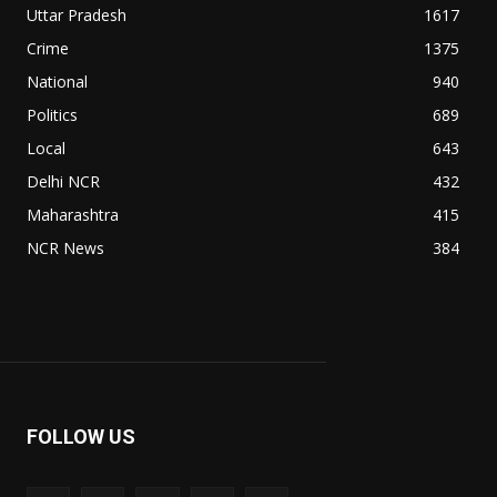
Uttar Pradesh
1617
Crime
1375
National
940
Politics
689
Local
643
Delhi NCR
432
Maharashtra
415
NCR News
384
FOLLOW US