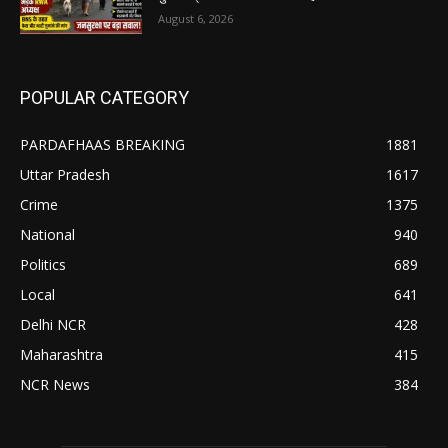
August 6, 2026
POPULAR CATEGORY
PARDAFHAAS BREAKING
1881
Uttar Pradesh
1617
Crime
1375
National
940
Politics
689
Local
641
Delhi NCR
428
Maharashtra
415
NCR News
384