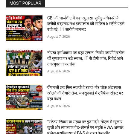
MOST POPULAR
CBI की चार्जशीट में बड़ा खुलासा: शुभेंदु अधिकारी के
करीबी चंद्रनाथ रथ हत्याकांड की साजिश 5 महीने पहले
रची गई, 11 आरोपी नामजद
August 7, 2026
नोएडा प्राधिकरण का बड़ा एक्शन: निर्माण कार्यों में स्टील
की गुणवत्ता पर उठे सवाल, IIT से होगी जांच, रिपोर्ट आने
तक भुगतान पर रोक
August 6, 2026
दीपावली तक मिल सकती है राहत! गौर चौक अंडरपास
खोलने की तैयारी तेज, जनसुनवाई में ट्रैफिक संकट पर
बड़ा मंथन
August 6, 2026
“स्टेटस सिंबल या सड़क पर गुंडागर्दी? नोएडा में खूंखार
कुत्तों और लापरवाह पेट-ओनर्स पर भड़के RWA अध्यक्ष;
पुलिस-प्राधिकरण से BNS के तहत केस और...