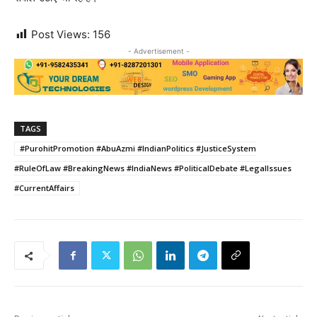
Post Views:
156
- Advertisement -
TAGS
#PurohitPromotion #AbuAzmi #IndianPolitics #JusticeSystem
#RuleOfLaw #BreakingNews #IndiaNews #PoliticalDebate #LegalIssues
#CurrentAffairs