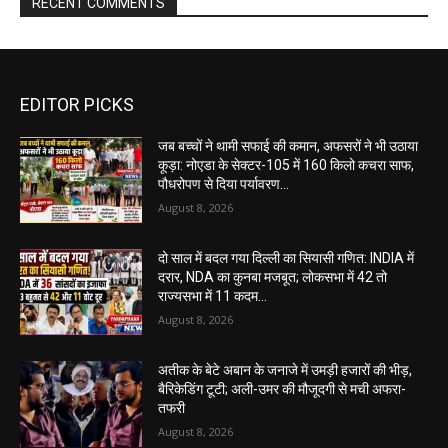
RECENT COMMENTS
EDITOR PICKS
जब बच्चों ने थामी सफाई की कमान, अफसरों ने भी उठाया
कूड़ा: नोएडा के सेक्टर-105 में 160 किलो कचरा साफ,
पौधरोपण से दिया पर्यावरण...
August 8, 2026
दो साल में बदल गया दिल्ली का सियासी गणित: INDIA में
दरार, NDA का कुनबा मजबूत; लोकसभा में 42 तो
राज्यसभा में 11 कदम...
August 8, 2026
अतीक के बेटे अबान के जनाजे में उमड़ी हजारों की भीड़,
बैरिकेडिंग टूटी; अली-उमर की मौजूदगी से मची अफरा-
तफरी
August 8, 2026