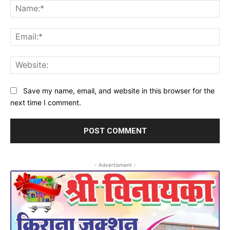
Na
Ema
Web
Save my name, email, and website in this browser for the
next time I comment.
- Advertisment -