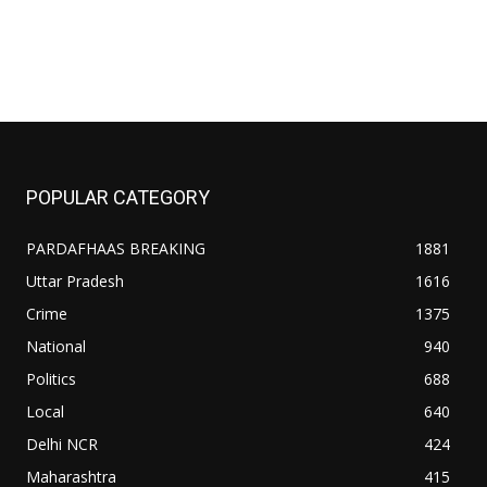
POPULAR CATEGORY
PARDAFHAAS BREAKING
1881
Uttar Pradesh
1616
Crime
1375
National
940
Politics
688
Local
640
Delhi NCR
424
Maharashtra
415