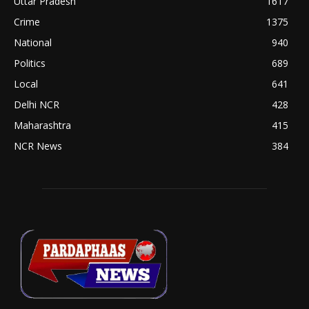
Uttar Pradesh
1617
Crime
1375
National
940
Politics
689
Local
641
Delhi NCR
428
Maharashtra
415
NCR News
384