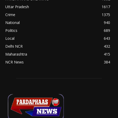
Uttar Pradesh
1617
Crime
1375
National
940
Politics
689
Local
643
Delhi NCR
432
Maharashtra
415
NCR News
384