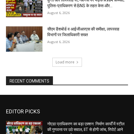
कुत्तों और लापरवाह पेट-ओनर्स पर भड़के RWA अध्यक्ष;
पुलिस-प्राधिकरण से BNS के तहत केस और...
August 6, 2026
सीएम डैशबोर्ड व आईजीआरएस की समीक्षा, लापरवाह
विभागों पर जिलाधिकारी सख्त
August 6, 2026
Load more
RECENT COMMENTS
EDITOR PICKS
नोएडा प्राधिकरण का बड़ा एक्शन: निर्माण कार्यों में स्टील
की गुणवत्ता पर उठे सवाल, IIT से होगी जांच, रिपोर्ट आने