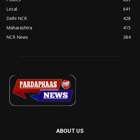
Local
641
Delhi NCR
428
Maharashtra
415
NCR News
384
ABOUT US